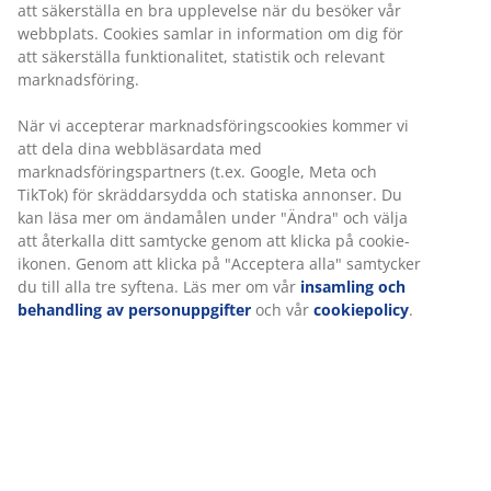
GREENFIRST®-överdrag:
Med
kvalsterbekämpande egenskaper
Tvättbart överdrag:
Överdraget är avtagbart och
kan tvättas i 40°C
DREAMZONE®:
Kvalitetsmadrasser och sängar
till ett rimligt pris exklusivt hos JYSK
Latex
Latex har en responsiv och spänstig känsla. Det
innebär att madrassen anpassar sig snabbt när du rör
dig och ger dig rätt stöd natt efter natt. Latexkärnan är
en blandning av naturlatex och syntetlatex. Naturlatex
utvinns från gummiträdens sav och leder naturligt bort
värme, medan syntetlatex är särskilt slitstark. En
andningsbar madrass med latex kan hjälpa dig att hålla
dig torr och bekväm om du tenderar att känna dig
varm när du sover.