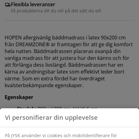
Flexibla leveranser
Få produkterna dit du vill på det sätt du vill
HOPEN allergivänlig bäddmadrass i latex 90x200 cm
från DREAMZONE® är framtagen för att ge dig komfort
hela natten. Bäddmadrassen placeras ovanpå din
vanliga madrass för att justera hur den känns och för
att förlänga dess livslängd. Bäddmadrassen har en
kärna av andningsbar latex som effektivt leder bort
värme. Som en extra fördel har överdraget
kvalsterbekämpande egenskaper.
Egenskaper
Storlek:
B90 x L200 cm. Höjd: 6 cm
Latex:
Responsiv och andningsbar
OEKO-TEX® STANDARD 100:
Testad för skadliga
ämnen