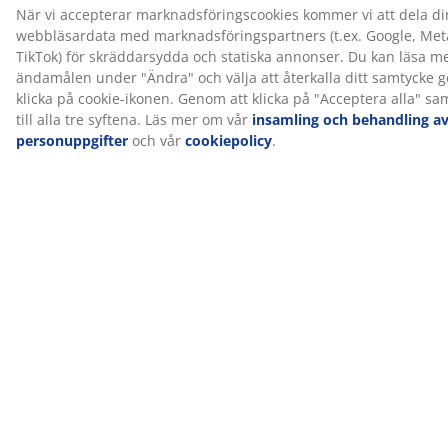
för ett enhetligt och stilrent intryck. En sänggavel tillför
karaktär till sovrummet och hjälper till att minska
märken på väggen som kan uppstå när man sover nära
den.
®
OEKO-TEX
STANDARD 100
®
Denna produkt är OEKO-TEX
STANDARD 100-
certifierad. Det innebär att varje del av produkten har
®
testats av oberoende OEKO-TEX
-institut och uppfyller
strikta gränsvärden för skadliga ämnen.
®
FSC
Mix
®
FSC
Mix-märket betyder att allt trä och skogsbaserat
material i produkten kommer från en kombination av
®
FSC
-certifierade skogar, återvunnet material eller
®
FSC
-kontrollerat trä.
®
DREAMZONE
®
DREAMZONE
arbetar för att förbättra din sömn med
individuella lösningar inom madrasser och sängar.
Kvalitet och funktionalitet är grundläggande och har