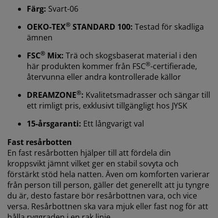
Färg:
Svart-06
®
OEKO-TEX
STANDARD 100:
Testad för skadliga
ämnen
Vi personifierar din upplevelse
®
FSC
Mix:
Trä och skogsbaserat material i den
®
här produkten kommer från FSC
-certifierade,
På JYSK använder vi cookies och mobilidentifierare för
återvunna eller andra kontrollerade källor
att säkerställa en bra upplevelse när du besöker vår
®
DREAMZONE
:
Kvalitetsmadrasser och sängar till
webbplats. Cookies samlar in information om dig för
att säkerställa funktionalitet, statistik och relevant
ett rimligt pris, exklusivt tillgängligt hos JYSK
marknadsföring.
15-årsgaranti:
Ett långvarigt val
När vi accepterar marknadsföringscookies kommer vi
Fast resårbotten
att dela dina webbläsardata med
En fast resårbotten hjälper till att fördela din
marknadsföringspartners (t.ex. Google, Meta och
kroppsvikt jämnt vilket ger en stabil sovyta och
TikTok) för skräddarsydda och statiska annonser. Du
förstärkt stöd hela natten. Även om komforten varierar
kan läsa mer om ändamålen under "Ändra" och välja
från person till person, gäller det generellt att ju tyngre
att återkalla ditt samtycke genom att klicka på cookie-
du är, desto fastare bör resårbottnen vara, och vice
ikonen. Genom att klicka på "Acceptera alla" samtycker
versa. Resårbottnen ska vara mjuk eller fast nog för att
du till alla tre syftena. Läs mer om vår
insamling och
hålla ryggraden i en rak linje.
behandling av personuppgifter
och vår
cookiepolicy
.