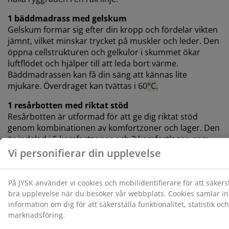
1 bäddmadrass med gelskum
Gelskum formar sig efter din kropp och fördelar vikten
jämnt, vilket minskar trycket på muskler och leder. Den
öppna cellstrukturen och gelkulor i skummet ökar
luftflödet och hjälper till att leda bort värme.
Bäddmadrassen kan få din säng att kännas lite
mjukare. Överdraget kan tvättas i 60
°C.
1 resårbotten med riktat stöd
Resårbotten är utformad för att ge dig riktat stöd
genom kombinationen av komfortzoner och lager. Den
är indelad i 5 komfortzoner och 2 komfortlager, som
inkluderar pocketfjädrar och Comfort+ skum, som var
och en bidrar till djup och övergripande stöd. Varje
pocketfjäder är omkapslad i en egen tygficka och
anpassar sig individuellt efter din kropp. Det gör
resårbottnen både flexibel och stödjande.
Färg
Matcha din säng med en sänggavel i färgkoden svart-06