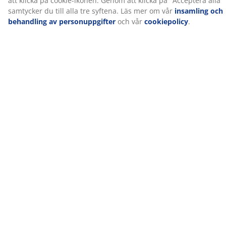
för ett enhetligt och stilrent intryck. En sänggavel tillför
karaktär till sovrummet och hjälper till att minska
märken på väggen som kan uppstå när man sover nära
den.
®
OEKO-TEX
STANDARD 100
®
Denna produkt är OEKO-TEX
STANDARD 100-
certifierad. Det innebär att varje del av produkten har
®
testats av oberoende OEKO-TEX
-institut och uppfyller
strikta gränsvärden för skadliga ämnen.
®
FSC
Mix
®
FSC
Mix-märket betyder att allt trä och skogsbaserat
material i produkten kommer från en kombination av
®
FSC
-certifierade skogar, återvunnet material eller
®
FSC
-kontrollerat trä.
®
DREAMZONE
®
DREAMZONE
arbetar för att förbättra din sömn med
individuella lösningar inom madrasser och sängar.
Kvalitet och funktionalitet är grundläggande och har