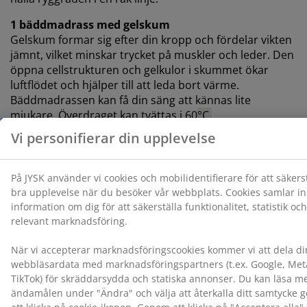
1 bäddmadrass med gelskum
Gelskum formar sig efter din kropp och fördelar vikten
jämnt, vilket minskar trycket på muskler och leder. Den
öppna cellstrukturen och gelkulor i skummet ökar
luftflödet och hjälper till att leda bort värme.
Bäddmadrassen kan få din säng att kännas lite
mjukare. Överdraget kan tvättas i 60
°C.
1 resårbotten med riktat stöd
Resårbotten är utformad för att ge dig riktat stöd
genom kombinationen av komfortzoner och lager. Den
är indelad i 5 komfortzoner och 2 komfortlager, som
inkluderar pocketfjädrar och Comfort+ skum, som var
och en bidrar till djup och övergripande stöd. Varje
pocketfjäder är omkapslad i en egen tygficka och
anpassar sig individuellt efter din kropp. Det gör
resårbottnen både flexibel och stödjande.
Färg
Matcha din säng med en sänggavel i färgkoden svart-06