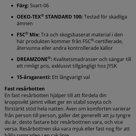
Färg:
Svart-06
®
OEKO-TEX
STANDARD 100:
Testad för skadliga
ämnen
Vi personifierar din upplevelse
®
FSC
Mix:
Trä och skogsbaserat material i den
®
här produkten kommer från FSC
-certifierade,
På JYSK använder vi cookies och mobilidentifierare för
återvunna eller andra kontrollerade källor
att säkerställa en bra upplevelse när du besöker vår
®
DREAMZONE
:
Kvalitetsmadrasser och sängar till
webbplats. Cookies samlar in information om dig för
att säkerställa funktionalitet, statistik och relevant
ett rimligt pris, exklusivt tillgängligt hos JYSK
marknadsföring.
15-årsgaranti:
Ett långvarigt val
När vi accepterar marknadsföringscookies kommer vi
Fast resårbotten
att dela dina webbläsardata med
En fast resårbotten hjälper till att fördela din
marknadsföringspartners (t.ex. Google, Meta och
kroppsvikt jämnt vilket ger en stabil sovyta och
TikTok) för skräddarsydda och statiska annonser. Du
förstärkt stöd hela natten. Även om komforten varierar
kan läsa mer om ändamålen under "Ändra" och välja
från person till person, gäller det generellt att ju tyngre
att återkalla ditt samtycke genom att klicka på cookie-
du är, desto fastare bör resårbottnen vara, och vice
ikonen. Genom att klicka på "Acceptera alla" samtycker
versa. Resårbottnen ska vara mjuk eller fast nog för att
du till alla tre syftena. Läs mer om vår
insamling och
hålla ryggraden i en rak linje.
behandling av personuppgifter
och vår
cookiepolicy
.