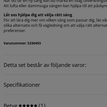
När du får en ny säng kan du märka en svag tillverkningsl
Att lufta eller dammsuga sängen kan hjälpa till att påsky
Låt oss hjälpa dig att välja rätt säng
För att lära dig mer om vilken säng som passar dig, läs vår
olika alternativ och få vägledning om att välja rätt altern
preferenser.
Varunummer: S330493
Detta set består av följande varor:
Specifikationer
(
1
)
Betyg