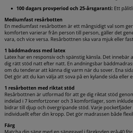
100 dagars provperiod och 25-årsgaranti:
Ett pålit
Mediumfast resårbotten
En mediumfast resårbotten är ett mångsidigt val som ger
komforten varierar från person till person, gäller det gene
vara, och vice versa. Resårbottnen ska vara mjuk eller fast 
1 bäddmadrass med latex
Latex har en responsiv och spänstig känsla. Det innebär 
dig rätt stöd natt efter natt. En andningsbar bäddmadrass
om du tenderar att känna dig varm när du sover. Ena si
Det gör att du kan välja att sova på en kylande sida eller e
1 resårbotten med riktat stöd
Resårbottnen är utformad för att ge dig riktat stöd gen
indelad i 7 komfortzoner och 3 komfortlager, som inklud
bidrar till djup och övergripande stöd. Varje pocketfjäde
individuellt efter din kropp. Det gör madrassen både flex
Färg
Matcha din säng med en sänggavel i färgkoden grå-40 för et