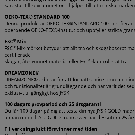
karaktär till sovrummet och hjälper till att minska mär
OEKO-TEX® STANDARD 100
Denna produkt är OEKO-TEX® STANDARD 100-certifierad. De
oberoende OEKO-TEX®-institut och uppfyller strikta grän
®
FSC
Mix
®
FSC
Mix-märket betyder att allt trä och skogsbaserat m
certifierade
®
skogar, återvunnet material eller FSC
-kontrollerat trä.
DREAMZONE®
DREAMZONE® arbetar för att förbättra din sömn med indi
och funktionalitet är grundläggande och har varit det 
exklusivt tillgängligt hos JYSK.
100 dagars provperiod och 25-årsgaranti
Du får 100 dagar på dig att testa din nya JYSK GOLD-madr
annan modell. Alla GOLD-madrasser har dessutom 25-års
Tillverkningslukt försvinner med tiden