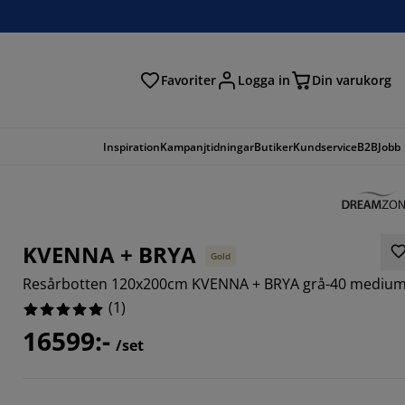
Favoriter
Logga in
Din varukorg
Inspiration
Kampanjtidningar
Butiker
Kundservice
B2B
Jobb
KVENNA + BRYA
Gold
Resårbotten 120x200cm KVENNA + BRYA grå-40 mediu
(
1
)
16599:-
/set