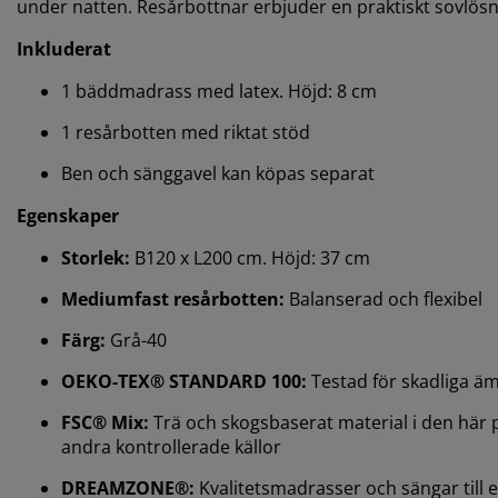
under natten. Resårbottnar erbjuder en praktiskt sovlös
Inkluderat
1 bäddmadrass med latex. Höjd: 8 cm
1 resårbotten med riktat stöd
Ben och sänggavel kan köpas separat
Egenskaper
Storlek:
B120 x L200 cm. Höjd: 37 cm
Mediumfast resårbotten:
Balanserad och flexibel
Färg:
Grå-40
OEKO-TEX® STANDARD 100:
Testad för skadliga ä
FSC® Mix:
Trä och skogsbaserat material i den här
andra kontrollerade källor
DREAMZONE®:
Kvalitetsmadrasser och sängar till ett