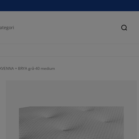
Sök
 KVENNA + BRYA grå-40 medium
100%
0%