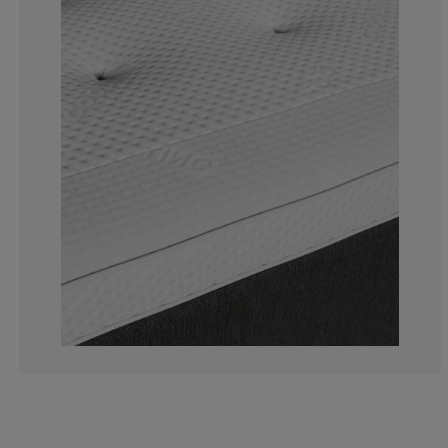
0%
0%
0%