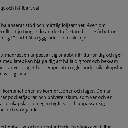
ligt och hållbart val
 balanserat stöd och måttlig följsamhet. Även om
rellt att ju tyngre du är, desto fastare bör resårbottnen
nog för att hålla ryggraden i en rak linje.
att madrassen anpassar sig snabbt när du rör dig och ger
 med latex kan hjälpa dig att hålla dig torr och bekväm
dan av överdraget har temperaturreglerande mikrokapslar.
n vanlig sida.
om kombinationen av komfortzoner och lager. Den är
erar pocketfjädrar och polyeterskum, som var och en
r är omkapslad i en egen tygficka och anpassar sig
ibel och stödjande.
t enhetligt och stilrent intryck. En sänggavel tillför