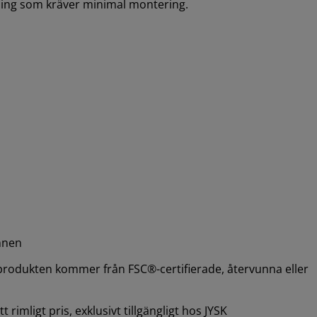
ning som kräver minimal montering.
mnen
 produkten kommer från FSC®-certifierade, återvunna eller
 rimligt pris, exklusivt tillgängligt hos JYSK