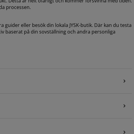
ukt. Detta är helt ofarligt och kommer försvinna med tiden.
nda processen.
a guider eller besök din lokala JYSK-butik. Där kan du testa
ativ baserat på din sovställning och andra personliga