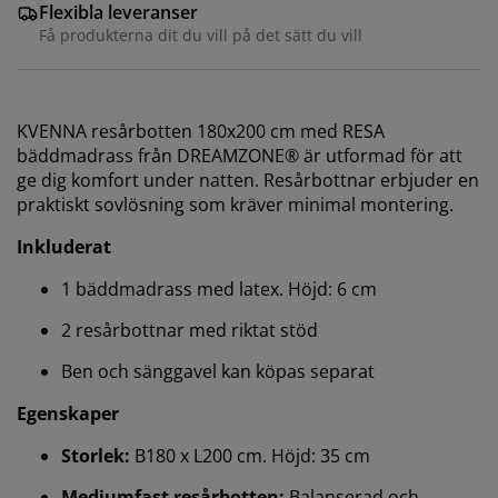
Flexibla leveranser
Få produkterna dit du vill på det sätt du vill
KVENNA resårbotten 180x200 cm med RESA
bäddmadrass från DREAMZONE® är utformad för att
ge dig komfort under natten. Resårbottnar erbjuder en
praktiskt sovlösning som kräver minimal montering.
Inkluderat
1 bäddmadrass med latex. Höjd: 6 cm
2 resårbottnar med riktat stöd
Ben och sänggavel kan köpas separat
Egenskaper
Storlek:
B180 x L200 cm. Höjd: 35 cm
Mediumfast resårbotten:
Balanserad och