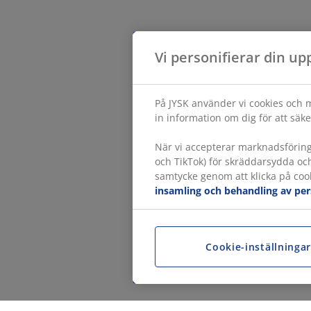
Vi personifierar din up
På JYSK använder vi cookies och m
in information om dig för att säke
När vi accepterar marknadsförin
och TikTok) för skräddarsydda oc
samtycke genom att klicka på cook
insamling och behandling av pe
Cookie-inställninga