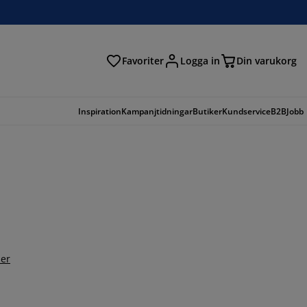
Favoriter
Logga in
Din varukorg
Inspiration
Kampanjtidningar
Butiker
Kundservice
B2B
Jobb
er