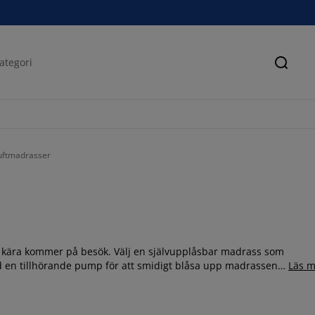
Sök
uftmadrasser
 kära kommer på besök. Välj en självupplåsbar madrass som
d en tillhörande pump för att smidigt blåsa upp madrassen
Läs m
ute efter har vi ett brett sortiment på JYSK online eller i
om är perfekta att ta med på campingresan när du har ont om
ra
gästsängar
som är enkla att rulla undan när de inte