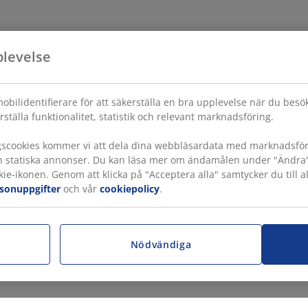
plevelse
obilidentifierare för att säkerställa en bra upplevelse när du bes
rställa funktionalitet, statistik och relevant marknadsföring.
gscookies kommer vi att dela dina webbläsardata med marknadsföri
h statiska annonser. Du kan läsa mer om ändamålen under "Ändra" oc
ie-ikonen. Genom att klicka på "Acceptera alla" samtycker du till a
rsonuppgifter
och vår
cookiepolicy
.
r
Nödvändiga