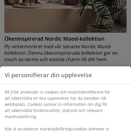
Ökeninspirerad Nordic Mood-kollektion
Fly vintermörkret med vår senaste Nordic Mood-
kollektion. Denna ökeninspirerade kollektion ger en
touch av värme och exotisk charm till ditt hem.
Läs mer
Vi personifierar din upplevelse
På JYSK använder vi cookies och mobilidentifierare för
att säkerställa en bra upplevelse när du besöker vår
webbplats. Cookies samlar in information om dig för
att säkerställa funktionalitet, statistik och relevant
marknadsföring.
När vi accepterar marknadsföringscookies kommer vi