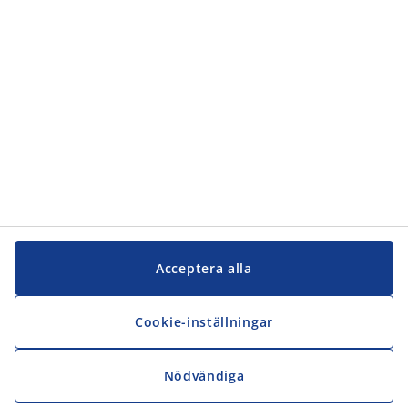
Kundservice
JYSK
JYSK
Kontakta oss
Följ JYSK
Acceptera alla
Cookie-inställningar
Nödvändiga