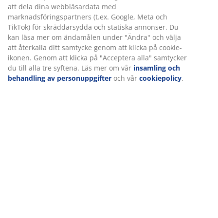
att dela dina webbläsardata med
marknadsföringspartners (t.ex. Google, Meta och
TikTok) för skräddarsydda och statiska annonser. Du
kan läsa mer om ändamålen under "Ändra" och välja
att återkalla ditt samtycke genom att klicka på cookie-
Sovställningar: Den bästa madrassen för dig
ikonen. Genom att klicka på "Acceptera alla" samtycker
som sover på sidan, ryggen och magen
du till alla tre syftena. Läs mer om vår
insamling och
Vilken madrass är bäst för din sovställning, och varför
behandling av personuppgifter
och vår
cookiepolicy
.
är det viktigt att välja en madrass baserat på om du
sover på sidan, ryggen eller magen?
Läs mer