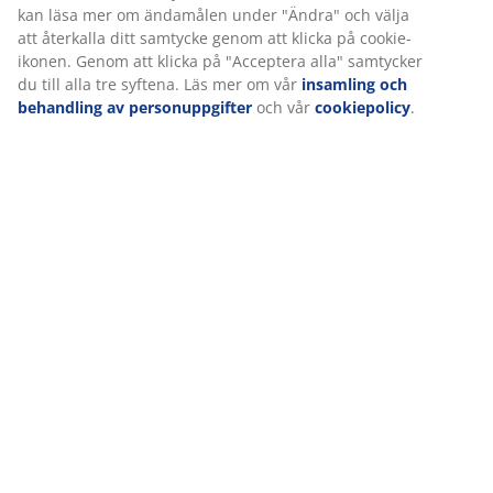
Leverans
Vi personifierar din upplevelse
På JYSK använder vi cookies och mobilidentifierare för att säkers
bra upplevelse när du besöker vår webbplats. Cookies samlar in
information om dig för att säkerställa funktionalitet, statistik oc
marknadsföring.
När vi accepterar marknadsföringscookies kommer vi att dela d
webbläsardata med marknadsföringspartners (t.ex. Google, Met
TikTok) för skräddarsydda och statiska annonser. Du kan läsa m
ändamålen under "Ändra" och välja att återkalla ditt samtycke 
klicka på cookie-ikonen. Genom att klicka på "Acceptera alla" sa
till alla tre syftena. Läs mer om vår
insamling och behandling a