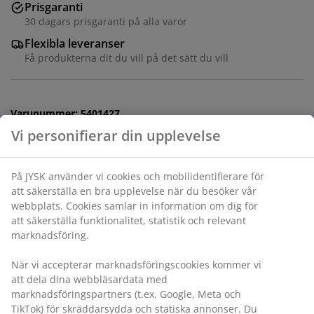
Prisgaranti
30 dagars prisgaranti på alla varor
Flexibla leveranser
Få produkterna dit du vill på det sätt du vill
Varunummer: 5401427
Monteringsanvisning
Specifikationer
Betyg
(
954
)