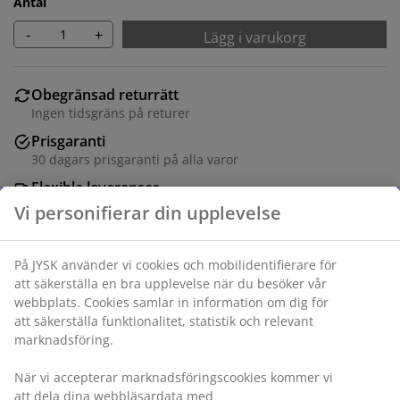
Antal
-
+
Lägg i varukorg
Obegränsad returrätt
Ingen tidsgräns på returer
Prisgaranti
30 dagars prisgaranti på alla varor
Flexibla leveranser
Få produkterna dit du vill på det sätt du vill
Varunummer: 5530102
Monteringsanvisning
Specifikationer