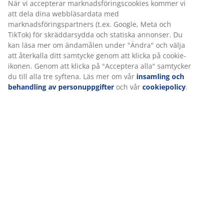
När vi accepterar marknadsföringscookies kommer vi
Specifikationer
att dela dina webbläsardata med
marknadsföringspartners (t.ex. Google, Meta och
TikTok) för skräddarsydda och statiska annonser. Du
kan läsa mer om ändamålen under "Ändra" och välja
Betyg
att återkalla ditt samtycke genom att klicka på cookie-
ikonen. Genom att klicka på "Acceptera alla" samtycker
(
5
)
du till alla tre syftena. Läs mer om vår
insamling och
behandling av personuppgifter
och vår
cookiepolicy
.
Om varumärket
Leverans