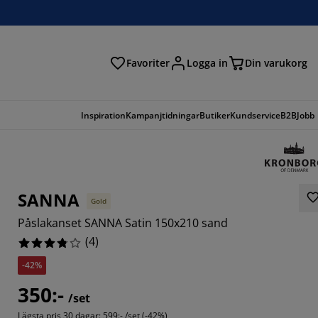
Favoriter
Logga in
Din varukorg
Inspiration
Kampanjtidningar
Butiker
Kundservice
B2B
Jobb
SANNA
Gold
Påslakanset SANNA Satin 150x210 sand
(
4
)
-42%
350:-
/set
Lägsta pris 30 dagar:
599:- /set (-42%)