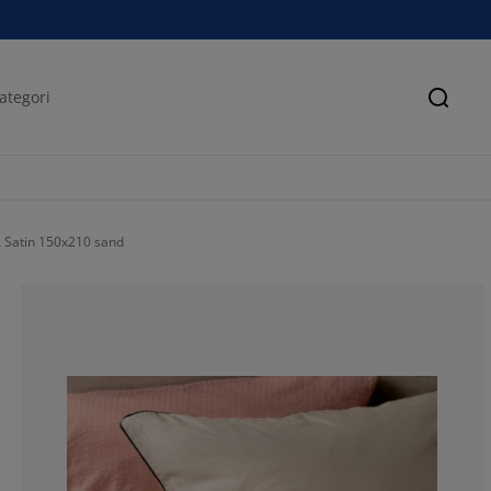
Sök
 Satin 150x210 sand
50%
0%