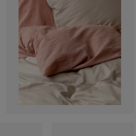
25%
25%
0%