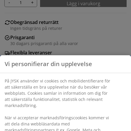
-
+
Lägg i varukorg
Obegränsad returrätt
Ingen tidsgräns på returer
Prisgaranti
30 dagars prisgaranti på alla varor
Flexibla leveranser
Få produkterna dit du vill på det sätt du vill
Varunummer: 1850490
Specifikationer