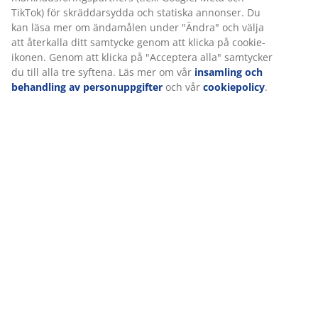
Betyg
Vi personifierar din upplevelse
(
1
)
På JYSK använder vi cookies och mobilidentifierare för att
säkerställa en bra upplevelse när du besöker vår webbplats.
Leverans
Cookies samlar in information om dig för att säkerställa
funktionalitet, statistik och relevant marknadsföring.
När vi accepterar marknadsföringscookies kommer vi att dela
dina webbläsardata med marknadsföringspartners (t.ex. Google
Meta och TikTok) för skräddarsydda och statiska annonser. Du
kan läsa mer om ändamålen under "Ändra" och välja att återkal
ditt samtycke genom att klicka på cookie-ikonen. Genom att klick
på "Acceptera alla" samtycker du till alla tre syftena. Läs mer o
vår
insamling och behandling av personuppgifter
och vår
cookiepolicy
.