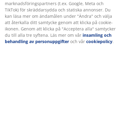
Betyg
(
329
)
Leverans