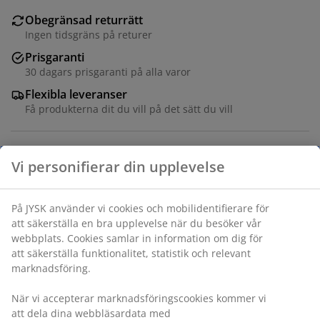
Obegränsad returrätt
Ingen tidsgräns på returer
Prisgaranti
30 dagars prisgaranti på alla varor
Flexibla leveranser
Få produkterna dit du vill på det sätt du vill
Teddytyg. Sits och rygg i skum. Ben i massivt trä. B91 x
H98 x D88 cm
Varunummer: 3640263
Monteringsanvisning
Specifikationer